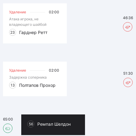
Удаление
02:00
46:36
Атака игрока, не
владеющего шайбой
Гарднер Ретт
23
Удаление
02:00
51:30
Задержка соперника
Полтапов Прохор
13
65:00
Ремпал Шелдон
56