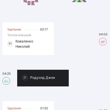
Удаление
00:17
04:03
Толчок клюшкой
Коваленко
51
Николай
04:20
Родуолд Джек
21
Удаление
01:52