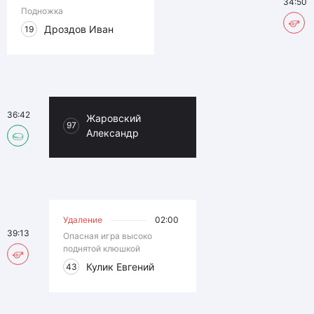
34:50
Подножка
Дроздов Иван
19
36:42
Жаровский
97
Александр
Удаление
02:00
39:13
Опасная игра высоко
поднятой клюшкой
Кулик Евгений
43