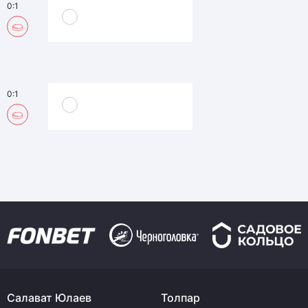
0:1
0:1
Салават Юлаев
Толпар