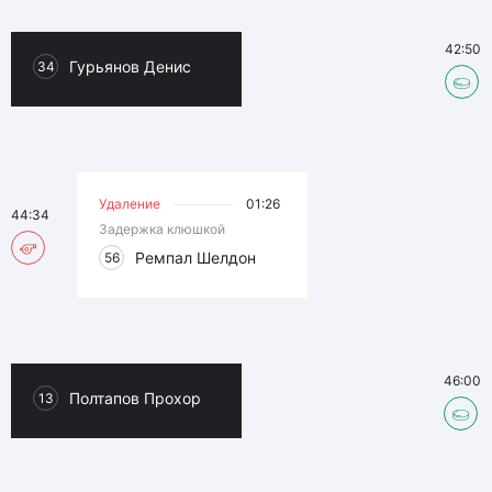
42:50
Гурьянов Денис
34
Удаление
01:26
44:34
Задержка клюшкой
Ремпал Шелдон
56
46:00
Полтапов Прохор
13