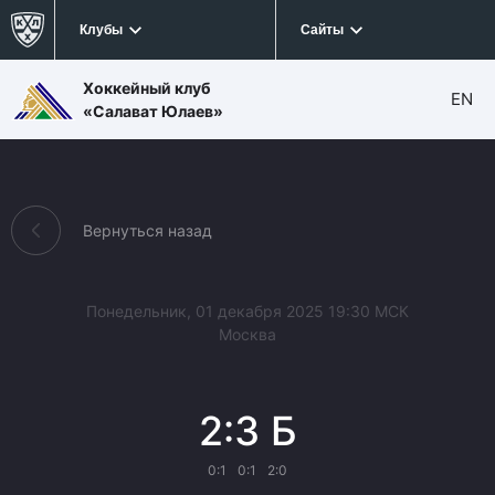
Клубы
Сайты
Хоккейный клуб
EN
«Салават Юлаев»
Вернуться назад
Понедельник, 01 декабря 2025 19:30 МСК
Москва
2:3 Б
0:1
0:1
2:0