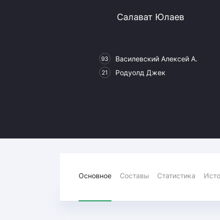
Локомотив
Салават Юлаев
Северсталь
ЦСКА
Шанхайские Драконы
Василевский Алексей А.
93
Родуолд Джек
21
Основное
Составы
Статистика
Исто