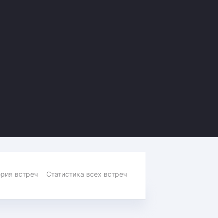
Амур
Барыс
Салават Юлаев
Сибирь
рия встреч
Статистика всех встреч