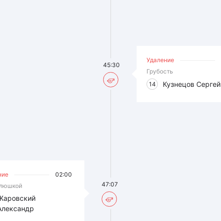
Удаление
45:30
Грубость
Кузнецов Сергей
14
ние
02:00
47:07
клюшкой
Жаровский
Александр