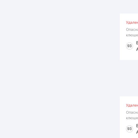
Удале
Опасн
клюшк
93
Удале
Опасн
клюшк
93