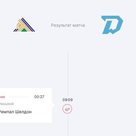
Результат матча
ние
00:27
09:09
клюшкой
Ремпал Шелдон