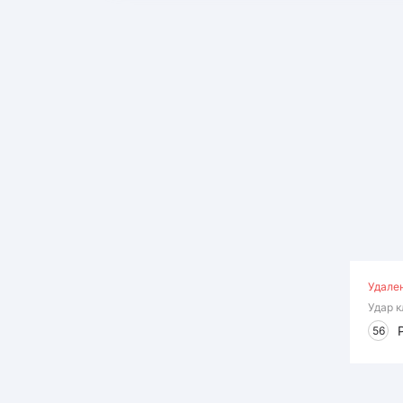
Удале
Удар 
56