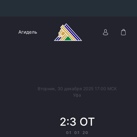
Конференция «Восток»
Агидель
Дивизион Харламова
Автомобилист
сляции
Ак Барс
Металлург Мг
Нефтехимик
 трансляции
Вторник, 30 декабря 2025 17:00 МСК
Трактор
Уфа
магазин
Дивизион Чернышева
2:3 ОТ
Авангард
ние КХЛ
Адмирал
0:1
0:1
2:0