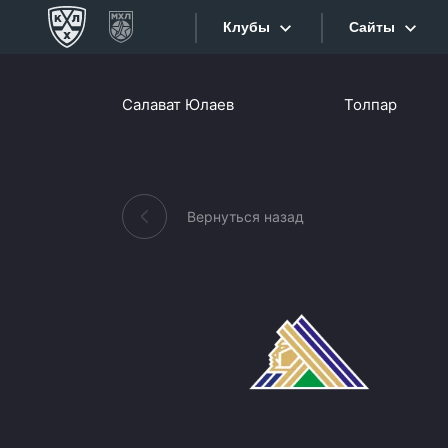
Клубы
Сайты
Конференция «Запад»
Салават Юлаев
Толпар
Сайты
Дивизион Боброва
Лада
Видеотран
СКА
Вернуться назад
Хайлайты
Спартак
Торпедо
Текстовые
ХК Сочи
Интернет-
Дивизион Тарасова
Фотобанк
Динамо Мн
Приложе
Динамо М