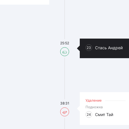
25:52
Стась Андрей
23
Удаление
38:31
Подножка
Смит Тай
24