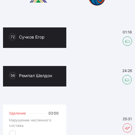
01:16
Сучков Егор
72
24:26
Ремпал Шелдон
56
Удаление
02:00
25:31
Нарушение численного
состава