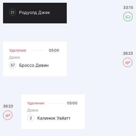
33:15
Родуолд Джек
21
Удаление
05:00
36:23
Драка
Броссо Девин
57
Удаление
05:00
36:23
Драка
Калинюк Уайатт
2