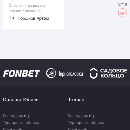
57:18
Опасная игра высоко
поднятой клюшкой
Горшков Артём
13
Салават Юлаев
Толпар
Календарь игр
Календарь игр
Турнирная таблица
Турнирная таблица
Плей-офф
Плей-офф