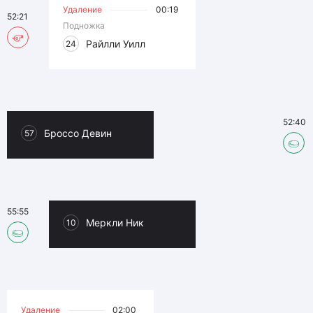
Удаление
00:19
52:21
Подножка
Райлли Уилл
24
52:40
Броссо Девин
57
55:55
Меркли Ник
10
Удаление
02:00