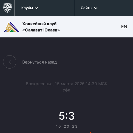
Клубы
Сайты
Хоккейный клуб
EN
«Салават Юлаев»
Вернуться назад
Воскресенье, 15 марта 2026 14:30 МСК
Уфа
5:3
1:0
2:0
2:3