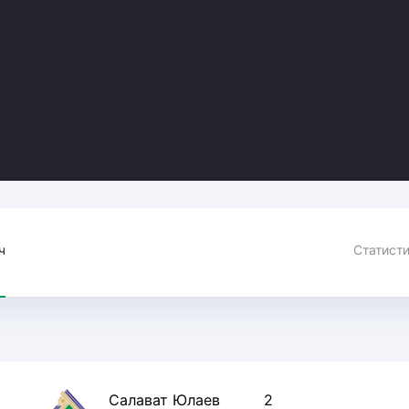
Амур
Барыс
Салават Юлаев
Сибирь
ч
Салават Юлаев
2