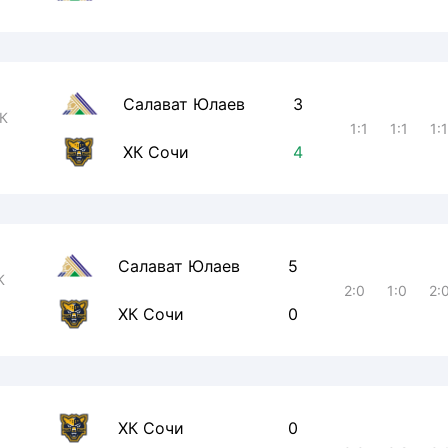
Салават Юлаев
3
К
1:1
1:1
1:1
ХК Сочи
4
Салават Юлаев
5
К
2:0
1:0
2:
ХК Сочи
0
ХК Сочи
0