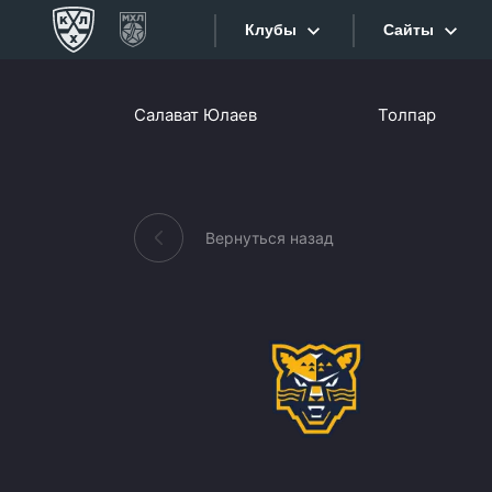
Клубы
Сайты
Конференция «Запад»
Салават Юлаев
Толпар
Сайты
Дивизион Боброва
Лада
Видеотран
СКА
Вернуться назад
Хайлайты
Спартак
Торпедо
Текстовые
ХК Сочи
Интернет-
Дивизион Тарасова
Фотобанк
Динамо Мн
Приложе
Динамо М