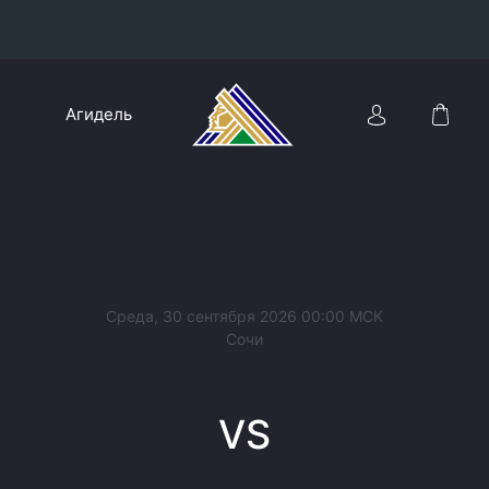
Конференция «Восток»
Агидель
Дивизион Харламова
Автомобилист
сляции
Ак Барс
Металлург Мг
Нефтехимик
 трансляции
Среда, 30 сентября 2026 00:00 МСК
Трактор
Сочи
магазин
Дивизион Чернышева
VS
Авангард
ние КХЛ
Адмирал