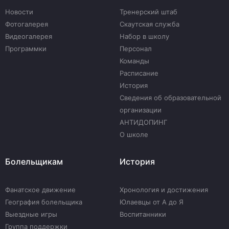
Новости
Тренерский штаб
Фотогалерея
Скаутская служба
Видеогалерея
Набор в школу
Программки
Персонал
Команды
Расписание
История
Сведения об образовательной
организации
АНТИДОПИНГ
О школе
Болельщикам
История
Фанатское движение
Хронология и достижения
География болельщика
Юлаевцы от А до Я
Выездные игры
Воспитанники
Группа поддержки