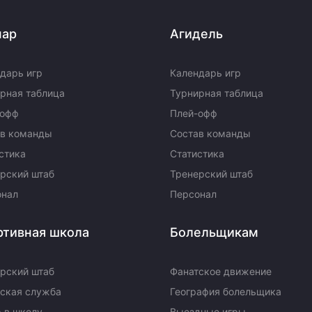
пар
Агидель
дарь игр
Календарь игр
рная таблица
Турнирная таблица
-офф
Плей-офф
ав команды
Состав команды
стика
Статистика
рский штаб
Тренерский штаб
онал
Персонал
ртивная школа
Болельщикам
рский штаб
Фанатское движение
ская служба
География болельщика
 в школу
Выездные игры