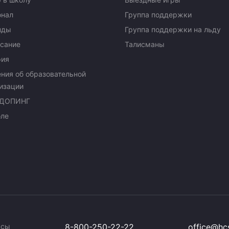
онал
Группа поддержки
нды
Группа поддержки на льду
сание
Талисманы
рия
ния об образовательной
изации
ДОПИНГ
оле
ссы
8-800-250-22-22
office@hcs