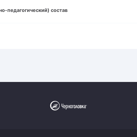
Амур
но-педагогический) состав
Барыс
Салават Юлаев
Сибирь