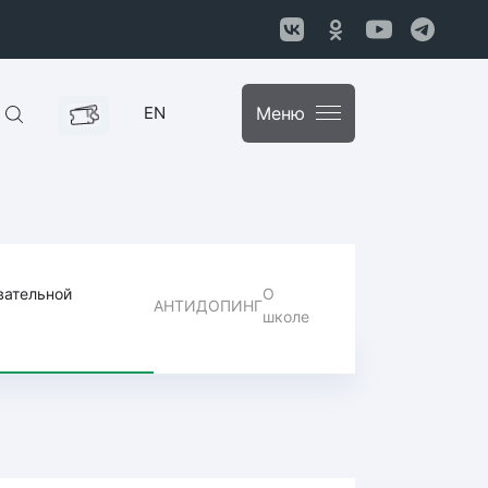
EN
Меню
вательной
О
АНТИДОПИНГ
школе