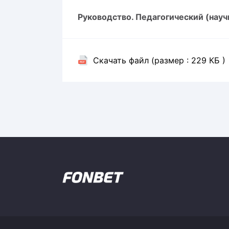
Локомотив
Руководство. Педагогический (науч
Северсталь
ЦСКА
Шанхайские Драконы
Скачать файл (размер : 229 КБ )