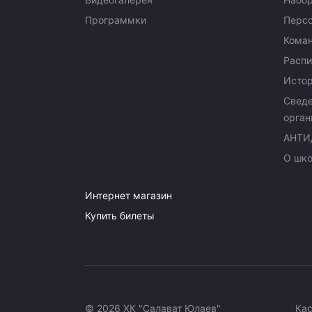
Программки
Перс
Кома
Распи
Исто
Сведе
орган
АНТИ
О шк
Интернет магазин
Купить билеты
© 2026 ХК "Салават Юлаев"
Ка