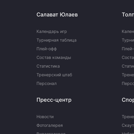
Салават Юлаев
Тол
Календарь игр
Кален
Турнирная таблица
Турни
Плей-офф
Плей
Состав команды
Сост
Статистика
Стати
Тренерский штаб
Трене
Персонал
Перс
Пресс-центр
Спо
Новости
Трене
Фотогалерея
Скаут
Видеогалерея
Набор