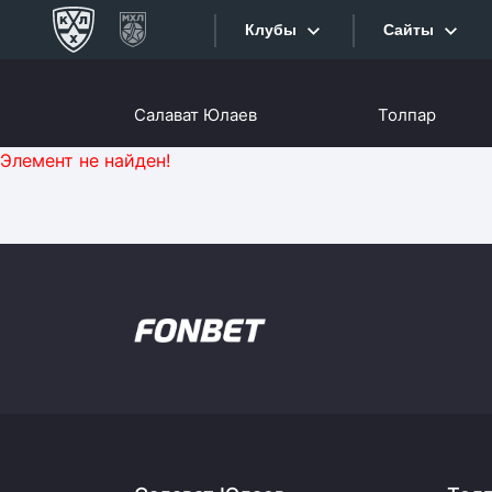
Клубы
Сайты
Конференция «Запад»
Салават Юлаев
Толпар
Сайты
Дивизион Боброва
Элемент не найден!
Лада
Видеотран
СКА
Хайлайты
Спартак
Торпедо
Текстовые
ХК Сочи
Интернет-
Дивизион Тарасова
Фотобанк
Динамо Мн
Приложе
Динамо М