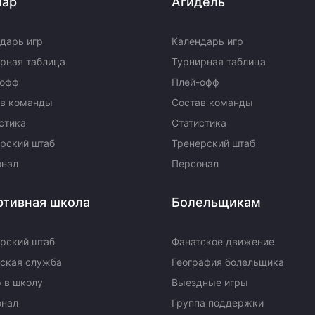
пар
Агидель
Амур
Барыс
дарь игр
Календарь игр
Салават Юлаев
рная таблица
Турнирная таблица
Сибирь
-офф
Плей-офф
ав команды
Состав команды
стика
Статистика
рский штаб
Тренерский штаб
онал
Персонал
ртивная школа
Болельщикам
рский штаб
Фанатское движение
ская служба
География болельщика
 в школу
Выездные игры
онал
Группа поддержки