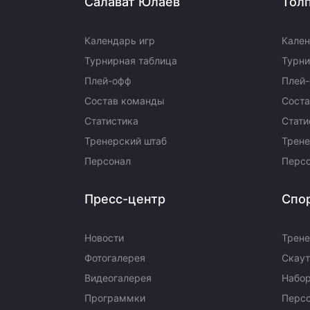
Салават Юлаев
Тол
Локомотив
Северсталь
Календарь игр
Кален
ЦСКА
Турнирная таблица
Турни
Шанхайские Драконы
Плей-офф
Плей
Состав команды
Сост
Статистика
Стати
Тренерский штаб
Трене
Персонал
Перс
Пресс-центр
Спо
Новости
Трене
Фотогалерея
Скаут
Видеогалерея
Набор
Программки
Перс