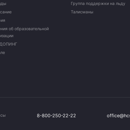
нды
Группа поддержки на льду
сание
Талисманы
рия
ния об образовательной
изации
ДОПИНГ
оле
ссы
8-800-250-22-22
office@hcs