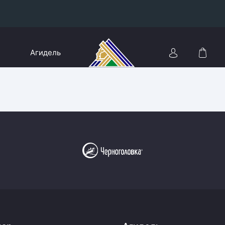
Конференция «Восток»
Агидель
Дивизион Харламова
Автомобилист
сляции
Ак Барс
Металлург Мг
Нефтехимик
 трансляции
Трактор
магазин
Дивизион Чернышева
Авангард
ние КХЛ
Адмирал