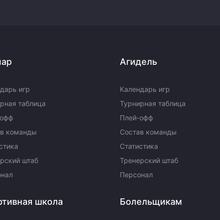
пар
Агидель
дарь игр
Календарь игр
рная таблица
Турнирная таблица
-офф
Плей-офф
ав команды
Состав команды
стика
Статистика
рский штаб
Тренерский штаб
онал
Персонал
ртивная школа
Болельщикам