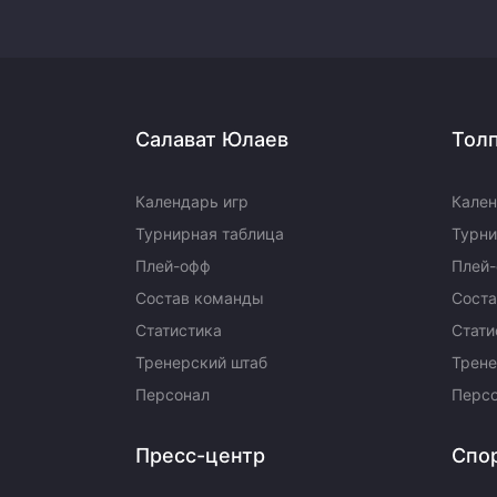
Салават Юлаев
Тол
Календарь игр
Кален
Турнирная таблица
Турни
Плей-офф
Плей
Состав команды
Сост
Статистика
Стати
Тренерский штаб
Трене
Персонал
Перс
Пресс-центр
Спо