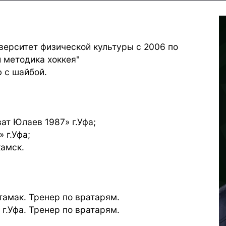
верситет физической культуры с 2006 по
и методика хоккея"
 с шайбой.
т Юлаев 1987» г.Уфа;
 г.Уфа;
камск.
тамак. Тренер по вратарям.
г.Уфа. Тренер по вратарям.