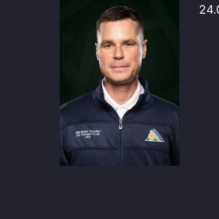
Локомотив
24.
Северсталь
ЦСКА
Шанхайские Драконы