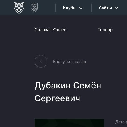
Клубы
Сайты
Конференция «Запад»
Салават Юлаев
Толпар
Сайты
Дивизион Боброва
Лада
Видеотран
СКА
Вернуться назад
Хайлайты
Спартак
Торпедо
Текстовые
Дубакин Семён
ХК Сочи
Интернет-
Сергеевич
Дивизион Тарасова
Фотобанк
Динамо Мн
Приложе
Динамо М
Дата