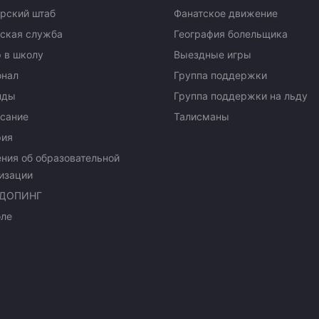
рский штаб
Фанатское движение
ская служба
География болельщика
 в школу
Выездные игры
онал
Группа поддержки
нды
Группа поддержки на льду
сание
Талисманы
рия
ния об образовательной
изации
ДОПИНГ
оле