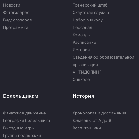
Новости
Тренерский штаб
Фотогалерея
Скаутская служба
Видеогалерея
Набор в школу
Программки
Персонал
Команды
Расписание
История
Сведения об образовательной
организации
АНТИДОПИНГ
О школе
Болельщикам
История
Фанатское движение
Хронология и достижения
География болельщика
Юлаевцы от А до Я
Выездные игры
Воспитанники
Группа поддержки