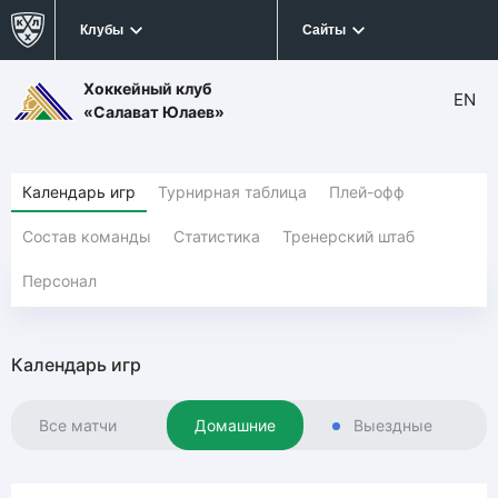
Клубы
Сайты
Хоккейный клуб
EN
«Салават Юлаев»
Календарь игр
Турнирная таблица
Плей-офф
Состав команды
Статистика
Тренерский штаб
Персонал
Календарь игр
Все матчи
Домашние
Выездные