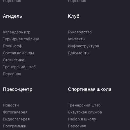
Персонал
Персонал
Агидель
Клуб
Календарь игр
Руководство
Турнирная таблица
Контакты
Плей-офф
Инфраструктура
Состав команды
Документы
Статистика
Тренерский штаб
Персонал
Пресс-центр
Спортивная школа
Новости
Тренерский штаб
Фотогалерея
Скаутская служба
Видеогалерея
Набор в школу
Программки
Персонал