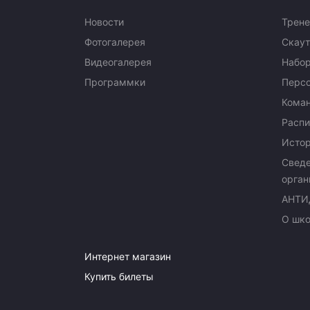
Новости
Трене
Фотогалерея
Скаут
Видеогалерея
Набор
Программки
Перс
Кома
Распи
Исто
Сведе
орган
АНТИ
О шк
Интернет магазин
Купить билеты