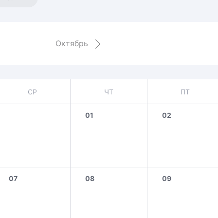
Амур
Барыс
ь
Салават Юлаев
Октябрь
Сибирь
СР
ЧТ
ПТ
01
02
07
08
09