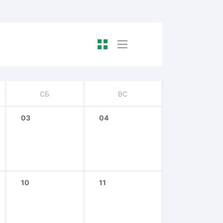
СБ
ВС
03
04
10
11