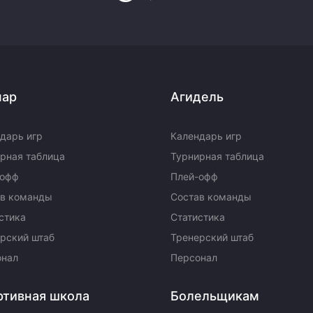
пар
Агидель
дарь игр
Календарь игр
рная таблица
Турнирная таблица
-офф
Плей-офф
ав команды
Состав команды
стика
Статистика
рский штаб
Тренерский штаб
онал
Персонал
ртивная школа
Болельщикам