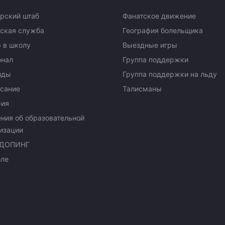
рский штаб
Фанатское движение
ская служба
География болельщика
 в школу
Выездные игры
онал
Группа поддержки
нды
Группа поддержки на льду
сание
Талисманы
рия
ния об образовательной
изации
ДОПИНГ
оле