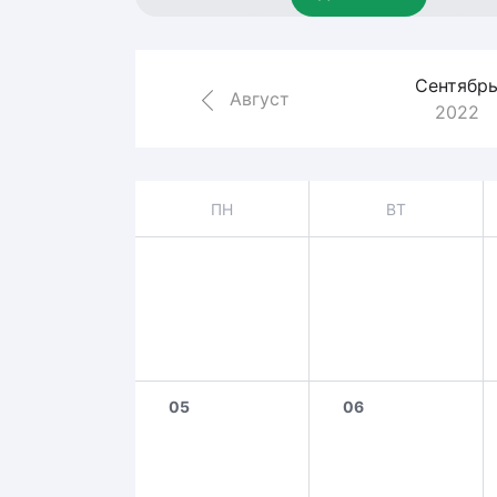
Локомотив
Северсталь
Сентябр
ЦСКА
Август
2022
Шанхайские Драконы
ПН
ВТ
05
06