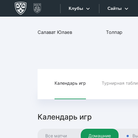
Клубы
Сайты
Конференция «Запад»
Салават Юлаев
Толпар
Сайты
Дивизион Боброва
Лада
Видеотран
СКА
Хайлайты
Спартак
Торпедо
Календарь игр
Турнирная табл
Текстовые
ХК Сочи
Интернет-
Дивизион Тарасова
Фотобанк
Календарь игр
Динамо Мн
Приложе
Динамо М
Все матчи
Домашние
Вы