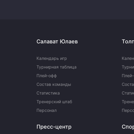
Салават Юлаев
Тол
Календарь игр
Кален
Турнирная таблица
Турни
Плей-офф
Плей
Состав команды
Сост
Статистика
Стати
Тренерский штаб
Трене
Персонал
Перс
Пресс-центр
Спо