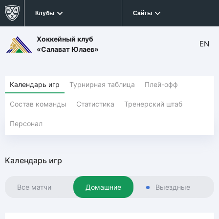
Клубы
Сайты
Хоккейный клуб
EN
«Салават Юлаев»
Календарь игр
Турнирная таблица
Плей-офф
Состав команды
Статистика
Тренерский штаб
Персонал
Календарь игр
Все матчи
Домашние
Выездные