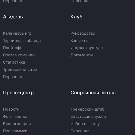
Персонал
Персонал
Агидель
Клуб
Календарь игр
Руководство
Турнирная таблица
Контакты
Плей-офф
Инфраструктура
Состав команды
Документы
Статистика
Тренерский штаб
Персонал
Пресс-центр
Спортивная школа
Новости
Тренерский штаб
Фотогалерея
Скаутская служба
Видеогалерея
Набор в школу
Программки
Персонал