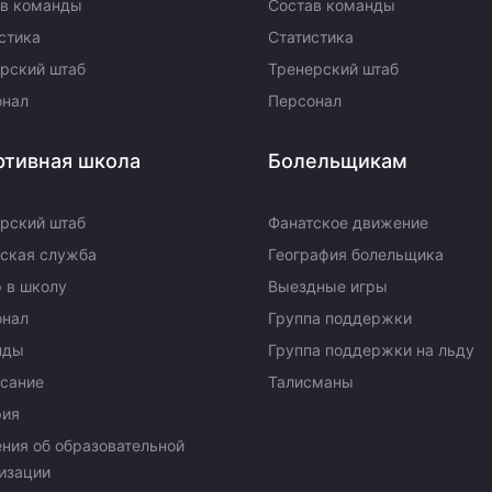
ав команды
Состав команды
стика
Статистика
рский штаб
Тренерский штаб
онал
Персонал
ртивная школа
Болельщикам
рский штаб
Фанатское движение
ская служба
География болельщика
 в школу
Выездные игры
онал
Группа поддержки
нды
Группа поддержки на льду
сание
Талисманы
рия
ния об образовательной
изации