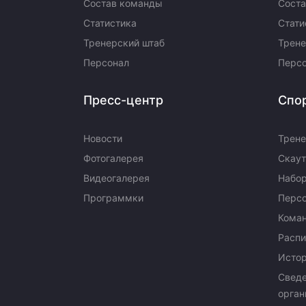
Состав команды
Сост
Статистика
Стати
Тренерский штаб
Трене
Персонал
Перс
Пресс-центр
Спо
Новости
Трене
Фотогалерея
Скаут
Видеогалерея
Набор
Программки
Перс
Кома
Распи
Исто
Сведе
орган