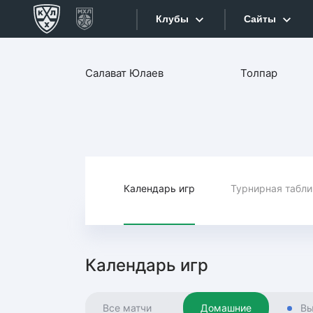
Клубы
Сайты
Конференция «Запад»
Салават Юлаев
Толпар
Сайты
Дивизион Боброва
Лада
Видеотран
СКА
Хайлайты
Спартак
Торпедо
Календарь игр
Турнирная табл
Текстовые
ХК Сочи
Интернет-
Дивизион Тарасова
Фотобанк
Календарь игр
Динамо Мн
Приложе
Динамо М
Все матчи
Домашние
Вы