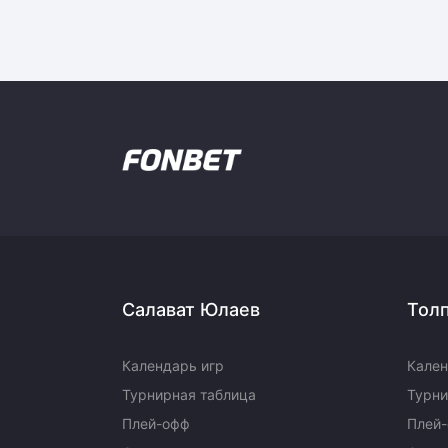
Салават Юлаев
Тол
Календарь игр
Кален
Турнирная таблица
Турни
Плей-офф
Плей