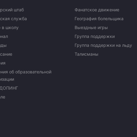
рский штаб
Фанатское движение
ская служба
География болельщика
 в школу
Выездные игры
онал
Группа поддержки
нды
Группа поддержки на льду
сание
Талисманы
рия
ния об образовательной
изации
ДОПИНГ
оле