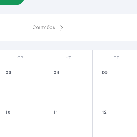
Амур
Барыс
Салават Юлаев
Сентябрь
Сибирь
СР
ЧТ
ПТ
03
04
05
10
11
12