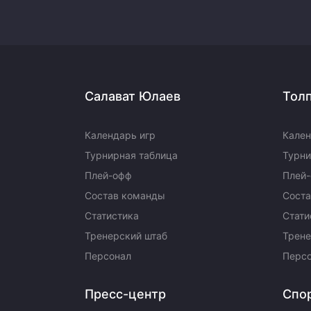
Салават Юлаев
Тол
Календарь игр
Кален
Турнирная таблица
Турни
Плей-офф
Плей
Состав команды
Сост
Статистика
Стати
Тренерский штаб
Трене
Персонал
Перс
Пресс-центр
Спо