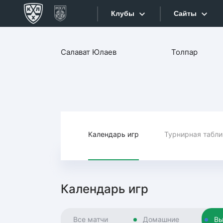
Клубы
Сайты
Конференция «Запад»
Салават Юлаев
Толпар
Сайты
Дивизион Боброва
Лада
Видеотран
СКА
Хайлайты
Спартак
Торпедо
Календарь игр
Турнирная табл
Текстовые
ХК Сочи
Интернет-
Дивизион Тарасова
Фотобанк
Календарь игр
Динамо Мн
Приложе
Динамо М
Все матчи
Домашние
Вы