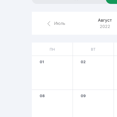
Локомотив
Северсталь
Август
ЦСКА
Июль
2022
Шанхайские Драконы
ПН
ВТ
01
02
08
09