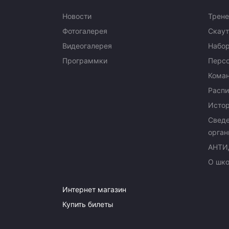
Новости
Трене
Фотогалерея
Скаут
Видеогалерея
Набор
Программки
Перс
Кома
Распи
Исто
Сведе
орган
АНТИ
О шк
Интернет магазин
Купить билеты