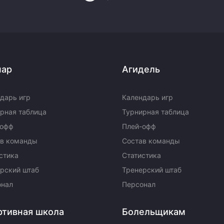
пар
Агидель
дарь игр
Календарь игр
рная таблица
Турнирная таблица
-офф
Плей-офф
ав команды
Состав команды
стика
Статистика
рский штаб
Тренерский штаб
онал
Персонал
ртивная школа
Болельщикам