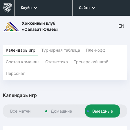
Клубы
Сайты
Хоккейный клуб
EN
«Салават Юлаев»
Календарь игр
Турнирная таблица
Плей-офф
Состав команды
Статистика
Тренерский штаб
Персонал
Календарь игр
Все матчи
Домашние
Выездные