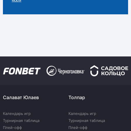
«КХЛ»
Салават Юлаев
Толпар
Календарь игр
Календарь игр
Турнирная таблица
Турнирная таблица
Плей-офф
Плей-офф