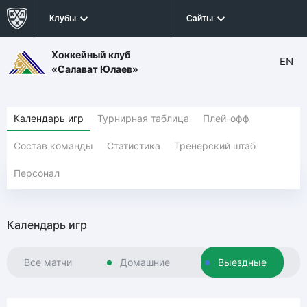
Клубы
Сайты
Хоккейный клуб
EN
«Салават Юлаев»
Календарь игр
Турнирная таблица
Плей-офф
Состав команды
Статистика
Тренерский штаб
Персонал
Календарь игр
Все матчи
Домашние
Выездные