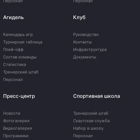
Персонал
Персонал
Агидель
Клуб
Календарь игр
Руководство
Турнирная таблица
Контакты
Плей-офф
Инфраструктура
Состав команды
Документы
Статистика
Тренерский штаб
Персонал
Пресс-центр
Спортивная школа
Новости
Тренерский штаб
Фотогалерея
Скаутская служба
Видеогалерея
Набор в школу
Программки
Персонал