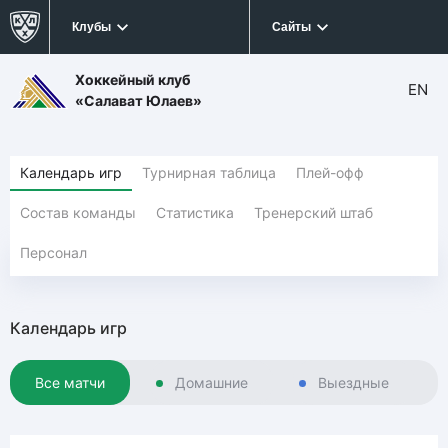
Клубы
Сайты
Хоккейный клуб
EN
«Салават Юлаев»
Календарь игр
Турнирная таблица
Плей-офф
Состав команды
Статистика
Тренерский штаб
Персонал
Календарь игр
Все матчи
Домашние
Выездные