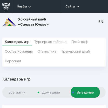
Клубы
Сайты
Хоккейный клуб
EN
«Салават Юлаев»
Календарь игр
Турнирная таблица
Плей-офф
Состав команды
Статистика
Тренерский штаб
Персонал
Календарь игр
Все матчи
Домашние
Выездные