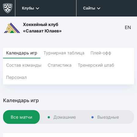
Клубы
Сайты
Хоккейный клуб
EN
«Салават Юлаев»
Календарь игр
Турнирная таблица
Плей-офф
Состав команды
Статистика
Тренерский штаб
Персонал
Календарь игр
Все матчи
Домашние
Выездные