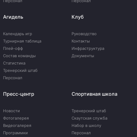
Персонал
Персонал
Агидель
Клуб
Календарь игр
Руководство
Турнирная таблица
Контакты
Плей-офф
Инфраструктура
Состав команды
Документы
Статистика
Тренерский штаб
Персонал
Пресс-центр
Спортивная школа
Новости
Тренерский штаб
Фотогалерея
Скаутская служба
Видеогалерея
Набор в школу
Программки
Персонал