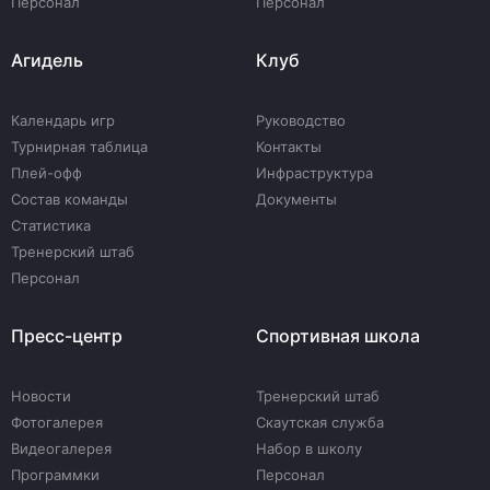
Персонал
Персонал
Агидель
Клуб
Календарь игр
Руководство
Турнирная таблица
Контакты
Плей-офф
Инфраструктура
Состав команды
Документы
Статистика
Тренерский штаб
Персонал
Пресс-центр
Спортивная школа
Новости
Тренерский штаб
Фотогалерея
Скаутская служба
Видеогалерея
Набор в школу
Программки
Персонал