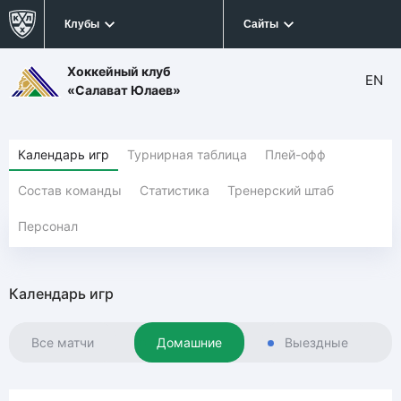
Клубы
Сайты
Хоккейный клуб
EN
«Салават Юлаев»
Календарь игр
Турнирная таблица
Плей-офф
Состав команды
Статистика
Тренерский штаб
Персонал
Календарь игр
Все матчи
Домашние
Выездные