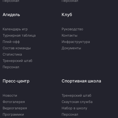
Персонал
Персонал
Агидель
Клуб
Календарь игр
Руководство
Турнирная таблица
Контакты
Плей-офф
Инфраструктура
Состав команды
Документы
Статистика
Тренерский штаб
Персонал
Пресс-центр
Спортивная школа
Новости
Тренерский штаб
Фотогалерея
Скаутская служба
Видеогалерея
Набор в школу
Программки
Персонал