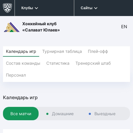
Клубы
Сайты
Хоккейный клуб
EN
«Салават Юлаев»
Календарь игр
Турнирная таблица
Плей-офф
Состав команды
Статистика
Тренерский штаб
Персонал
Календарь игр
Все матчи
Домашние
Выездные