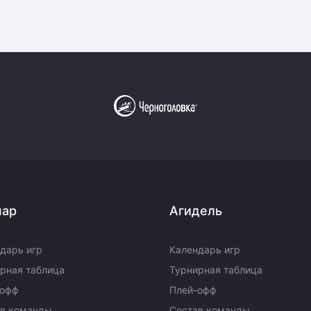
пар
Агидель
дарь игр
Календарь игр
рная таблица
Турнирная таблица
-офф
Плей-офф
ав команды
Состав команды