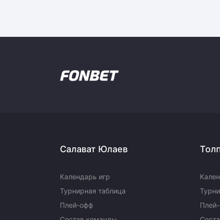
Салават Юлаев
Тол
Календарь игр
Кален
Турнирная таблица
Турни
Плей-офф
Плей
Состав команды
Сост