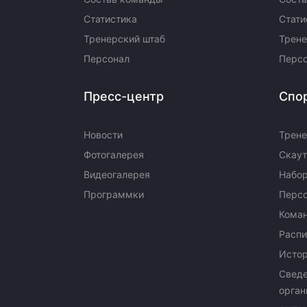
Статистика
Стати
Тренерский штаб
Трене
Персонал
Перс
Пресс-центр
Спо
Новости
Трене
Фотогалерея
Скаут
Видеогалерея
Набор
Программки
Перс
Кома
Распи
Исто
Сведе
орган