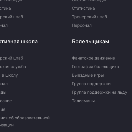
стика
Статистика
рский штаб
Тренерский штаб
онал
Персонал
ртивная школа
Болельщикам
рский штаб
Фанатское движение
ская служба
География болельщика
 в школу
Выездные игры
онал
Группа поддержки
нды
Группа поддержки на льду
сание
Талисманы
рия
ния об образовательной
изации