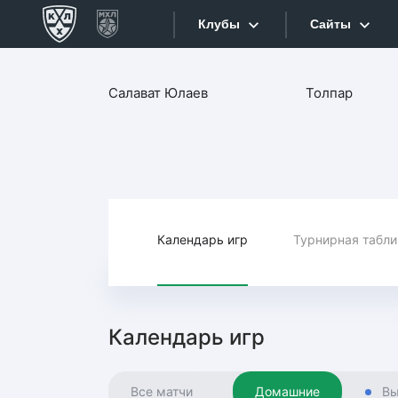
Клубы
Сайты
Конференция «Запад»
Салават Юлаев
Толпар
Сайты
Дивизион Боброва
Лада
Видеотран
СКА
Хайлайты
Спартак
Торпедо
Календарь игр
Турнирная табл
Текстовые
ХК Сочи
Интернет-
Дивизион Тарасова
Фотобанк
Календарь игр
Динамо Мн
Приложе
Динамо М
Все матчи
Домашние
Вы