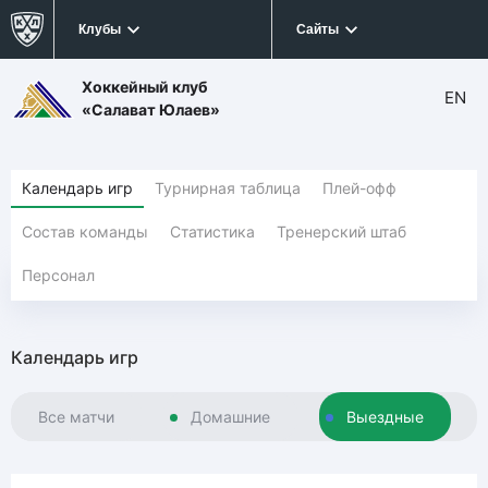
Клубы
Сайты
Хоккейный клуб
EN
«Салават Юлаев»
Календарь игр
Турнирная таблица
Плей-офф
Состав команды
Статистика
Тренерский штаб
Персонал
Календарь игр
Все матчи
Домашние
Выездные