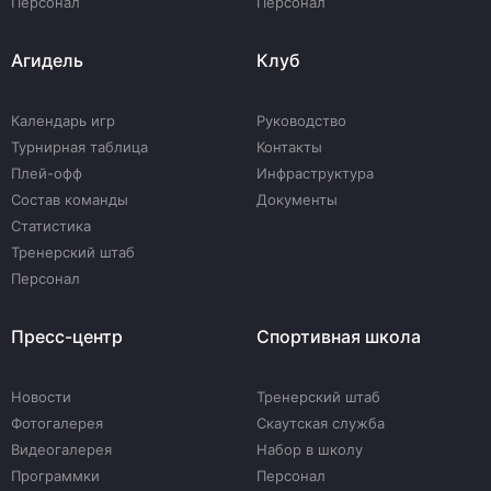
Персонал
Персонал
Агидель
Клуб
Календарь игр
Руководство
Турнирная таблица
Контакты
Плей-офф
Инфраструктура
Состав команды
Документы
Статистика
Тренерский штаб
Персонал
Пресс-центр
Спортивная школа
Новости
Тренерский штаб
Фотогалерея
Скаутская служба
Видеогалерея
Набор в школу
Программки
Персонал