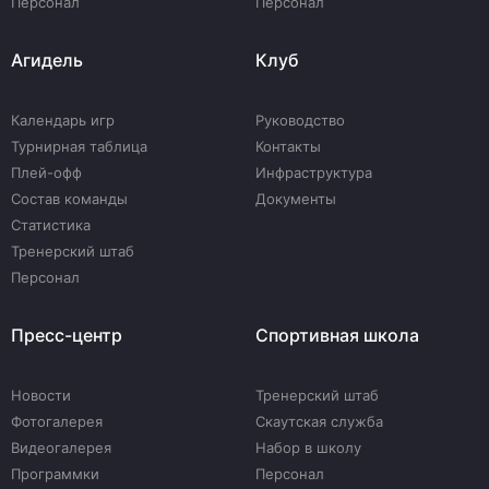
Персонал
Персонал
Агидель
Клуб
Календарь игр
Руководство
Турнирная таблица
Контакты
Плей-офф
Инфраструктура
Состав команды
Документы
Статистика
Тренерский штаб
Персонал
Пресс-центр
Спортивная школа
Новости
Тренерский штаб
Фотогалерея
Скаутская служба
Видеогалерея
Набор в школу
Программки
Персонал