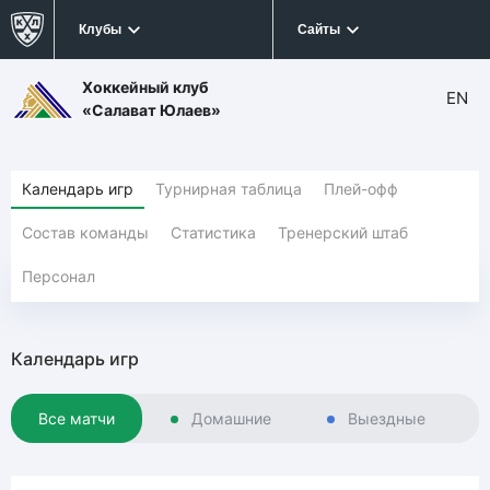
Клубы
Сайты
Хоккейный клуб
EN
«Салават Юлаев»
Календарь игр
Турнирная таблица
Плей-офф
Состав команды
Статистика
Тренерский штаб
Персонал
Календарь игр
Все матчи
Домашние
Выездные