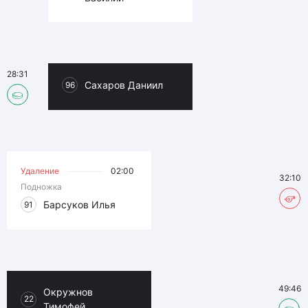
28:31
Сахаров Даниил
96
Удаление
02:00
32:10
Подножка
Барсуков Илья
91
49:46
Окружнов
22
Тимофей