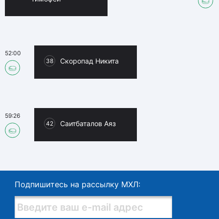
52:00
Скоропад Никита
38
59:26
Саитбаталов Аяз
42
Подпишитесь на рассылку МХЛ: