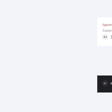
Удале
Задер
42
51