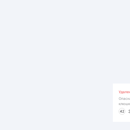
Удале
Опасн
клюшк
42