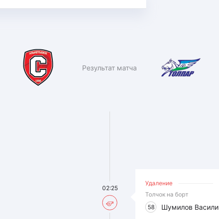
Результат матча
Удаление
02:25
Толчок на борт
Шумилов Васили
58