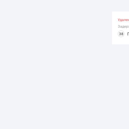
Удале
Задер
38