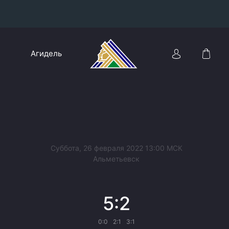
Конференция «Восток»
Агидель
Дивизион Харламова
Автомобилист
сляции
Ак Барс
Металлург Мг
Нефтехимик
 трансляции
Суббота, 26 февраля 2022 13:00 МСК
Трактор
Альметьевск
магазин
Дивизион Чернышева
5:2
Авангард
ние КХЛ
Адмирал
0:0
2:1
3:1