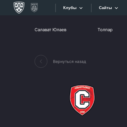
Клубы
Сайты
Конференция «Запад»
Салават Юлаев
Толпар
Сайты
Дивизион Боброва
Лада
Видеотран
СКА
Вернуться назад
Хайлайты
Спартак
Торпедо
Текстовые
ХК Сочи
Интернет-
Дивизион Тарасова
Фотобанк
Динамо Мн
Приложе
Динамо М