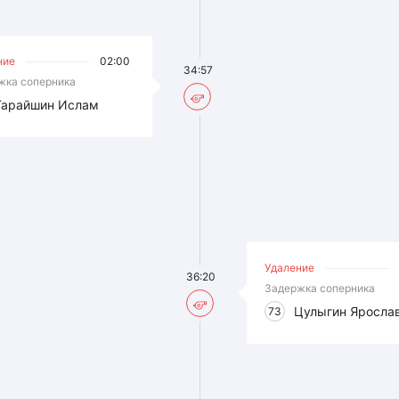
ние
02:00
34:57
жка соперника
Гарайшин Ислам
Удаление
36:20
Задержка соперника
Цулыгин Яросла
73