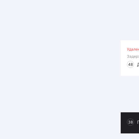
Удале
Задер
48
38