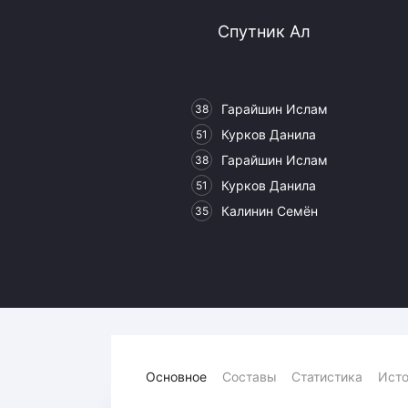
Локомотив
Спутник Ал
Северсталь
ЦСКА
Шанхайские Драконы
Гарайшин Ислам
38
Курков Данила
51
Гарайшин Ислам
38
Курков Данила
51
Калинин Семён
35
Основное
Составы
Статистика
Исто