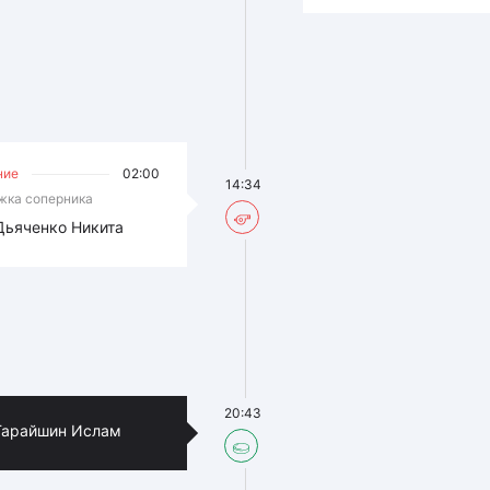
ние
02:00
14:34
жка соперника
Дьяченко Никита
20:43
Гарайшин Ислам