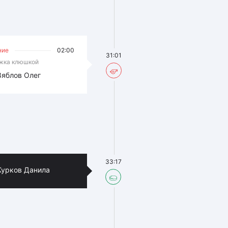
ние
02:00
31:01
жка клюшкой
Зяблов Олег
33:17
Курков Данила