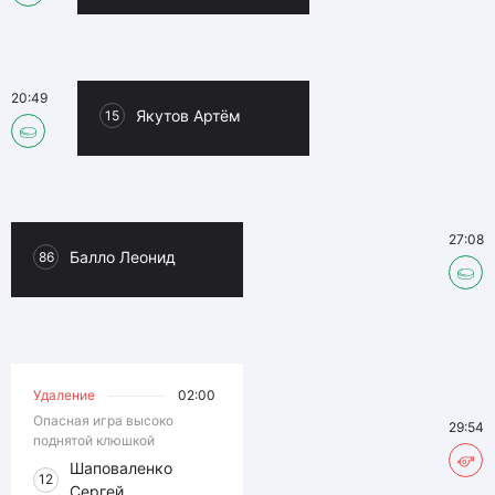
20:49
Якутов Артём
15
27:08
Балло Леонид
86
Удаление
02:00
Опасная игра высоко
29:54
поднятой клюшкой
Шаповаленко
12
Сергей