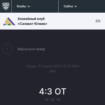
Клубы
Сайты
Хоккейный клуб
EN
«Салават Юлаев»
Вернуться назад
Среда, 02 марта 2022 16:00 МСК
Уфа
4:3 ОТ
1:1
1:1
1:1