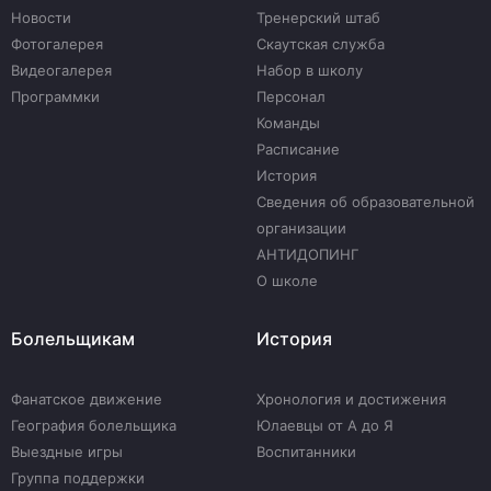
Новости
Тренерский штаб
Фотогалерея
Скаутская служба
Видеогалерея
Набор в школу
Программки
Персонал
Команды
Расписание
История
Сведения об образовательной
организации
АНТИДОПИНГ
О школе
Болельщикам
История
Фанатское движение
Хронология и достижения
География болельщика
Юлаевцы от А до Я
Выездные игры
Воспитанники
Группа поддержки