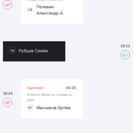
Пелевин
24
Александр А.
29:23
Рубцов Семён
16
Удаление
00:25
29:34
Атака в область головы и
шеи
Мисников Артём
61