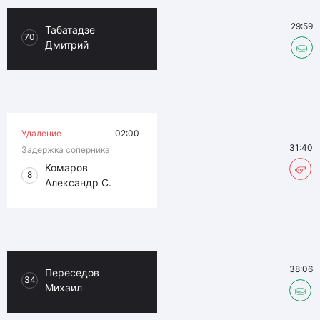
29:59
Табатадзе
70
Дмитрий
Удаление
02:00
31:40
Задержка соперника
Комаров
8
Александр С.
38:06
Переседов
34
Михаил