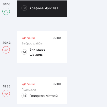
30:53
Арефьев Ярослав
98
Удаление
02:00
40:43
Выброс шайбы
Бикташев
63
Шамиль
Удаление
02:00
48:36
Подножка
Говорков Матвей
74