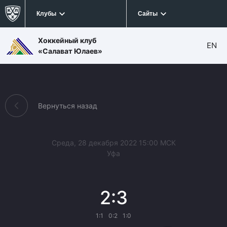
Клубы
Сайты
Хоккейный клуб
EN
«Салават Юлаев»
Вернуться назад
Среда, 28 декабря 2022 15:00 МСК
Уфа
2:3
1:1
0:2
1:0