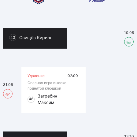
10:08
Свищёв Кирилл
43
Удаление
02:00
Опасная игра высоко
31:06
поднятой клюшкой
Загребин
46
Максим
33:10