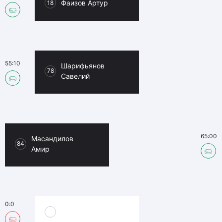
Фаизов Артур
18
55:10
Шарифьянов
78
Савелий
65:00
Масандилов
84
Амир
0:0