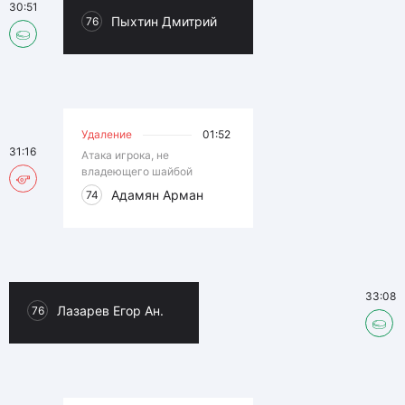
30:51
Пыхтин Дмитрий
76
Удаление
01:52
31:16
Атака игрока, не
владеющего шайбой
Адамян Арман
74
33:08
Лазарев Егор Ан.
76