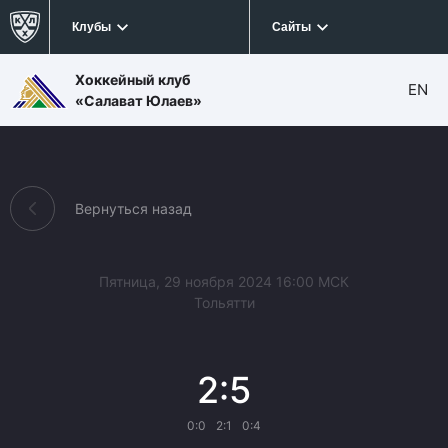
Клубы
Сайты
Хоккейный клуб
EN
«Салават Юлаев»
Вернуться назад
Пятница, 29 ноября 2024 16:00 МСК
Тольятти
2:5
0:0
2:1
0:4