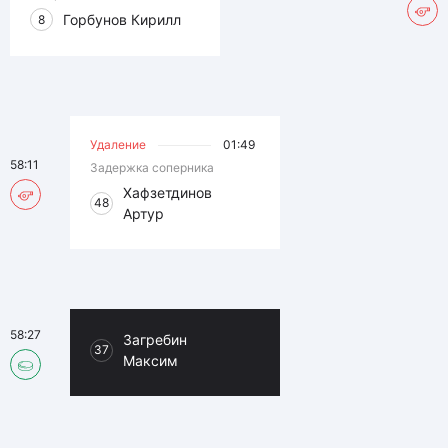
Горбунов Кирилл
8
Удаление
01:49
58:11
Задержка соперника
Хафзетдинов
48
Артур
58:27
Загребин
37
Максим