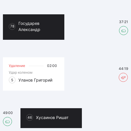
37:21
Государев
78
Александр
Удаление
02:00
44:19
Удар коленом
Уланов Григорий
5
49:00
Хусаинов Ришат
46