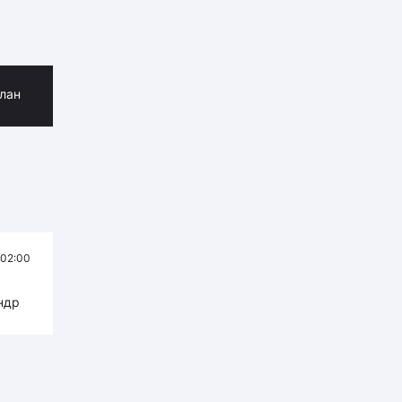
лан
02:00
ндр