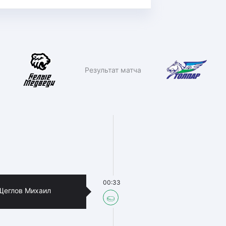
Результат матча
00:33
Щеглов Михаил