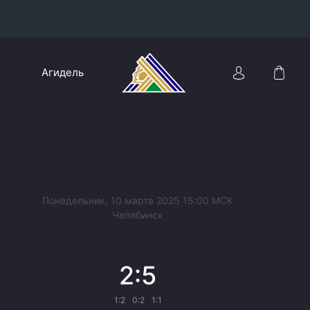
Конференция «Восток»
Агидель
Дивизион Харламова
Автомобилист
сляции
Ак Барс
Металлург Мг
Нефтехимик
 трансляции
Понедельник, 10 марта 2025 15:00 МСК
Трактор
Челябинск
магазин
Дивизион Чернышева
2:5
Авангард
ние КХЛ
Адмирал
1:2
0:2
1:1