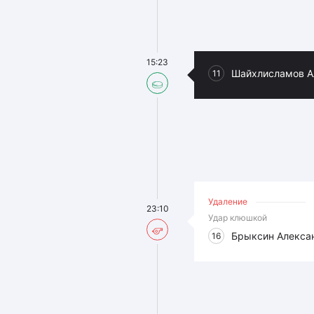
15:23
Шайхлисламов А
11
Удаление
23:10
Удар клюшкой
Брыксин Алекса
16