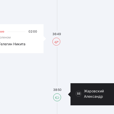
ние
02:00
36:49
коленом
Телегин Никита
38:50
Жаровский
88
Александр