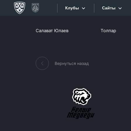
Клубы
Сайты
Конференция «Запад»
Салават Юлаев
Толпар
Сайты
Дивизион Боброва
Лада
Видеотран
СКА
Вернуться назад
Хайлайты
Спартак
Торпедо
Текстовые
ХК Сочи
Интернет-
Дивизион Тарасова
Фотобанк
Динамо Мн
Приложе
Динамо М