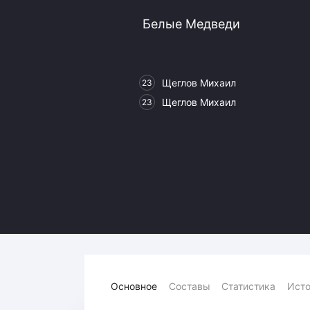
Локомотив
Белые Медведи
Северсталь
ЦСКА
Шанхайские Драконы
Щеглов Михаил
23
Щеглов Михаил
23
Основное
Составы
Статистика
Исто