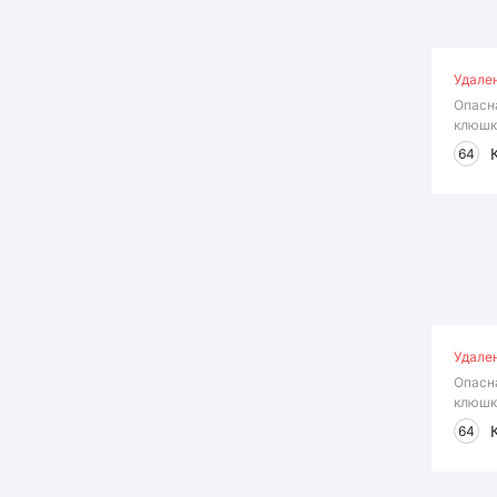
Удале
Опасн
клюшк
64
Удале
Опасн
клюшк
64