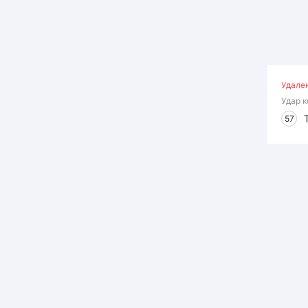
Удале
Удар 
57