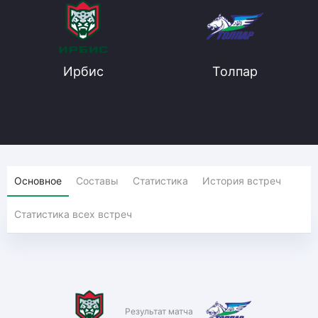
Ирбис
Толпар
Основное
Составы
Статистика
История встреч
Статистика всех встреч
Результат матча