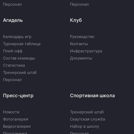
Персонал
Персонал
Агидель
Клуб
Календарь игр
Руководство
Турнирная таблица
Контакты
Плей-офф
Инфраструктура
Состав команды
Документы
Статистика
Тренерский штаб
Персонал
Пресс-центр
Спортивная школа
Новости
Тренерский штаб
Фотогалерея
Скаутская служба
Видеогалерея
Набор в школу
Программки
Персонал