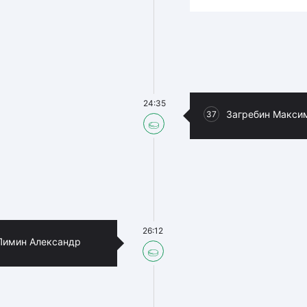
24:35
Загребин Макси
37
26:12
Пимин Александр