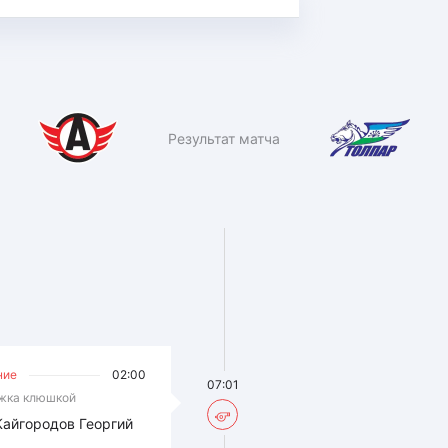
Результат матча
ние
02:00
07:01
жка клюшкой
Кайгородов Георгий