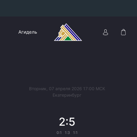
Конференция «Восток»
Агидель
Дивизион Харламова
Автомобилист
сляции
Ак Барс
Металлург Мг
Нефтехимик
 трансляции
Вторник, 07 апреля 2026 17:00 МСК
Трактор
Екатеринбург
магазин
Дивизион Чернышева
2:5
Авангард
ние КХЛ
Адмирал
0:1
1:3
1:1