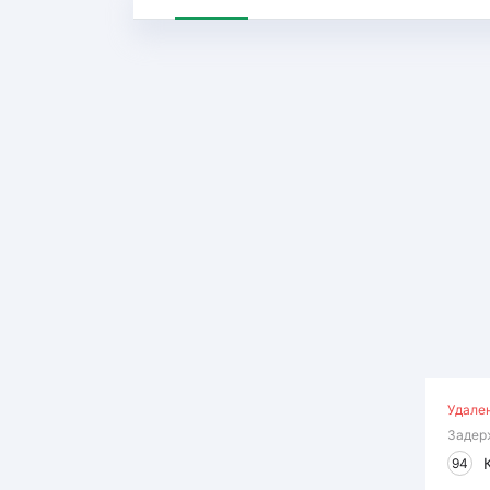
Удале
Задер
94