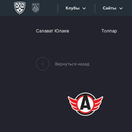
Клубы
Сайты
Конференция «Запад»
Салават Юлаев
Толпар
Сайты
Дивизион Боброва
Лада
Видеотран
СКА
Вернуться назад
Хайлайты
Спартак
Торпедо
Текстовые
ХК Сочи
Интернет-
Дивизион Тарасова
Фотобанк
Динамо Мн
Приложе
Динамо М