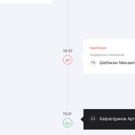
Удаление
10:37
Задержка клюшкой
Шебякин Михаил
75
15:21
Хафзетдинов Ар
23