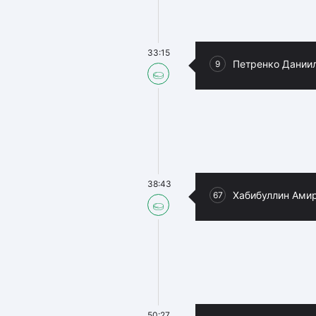
33:15
Петренко Дании
9
38:43
Хабибуллин Ами
67
50:27