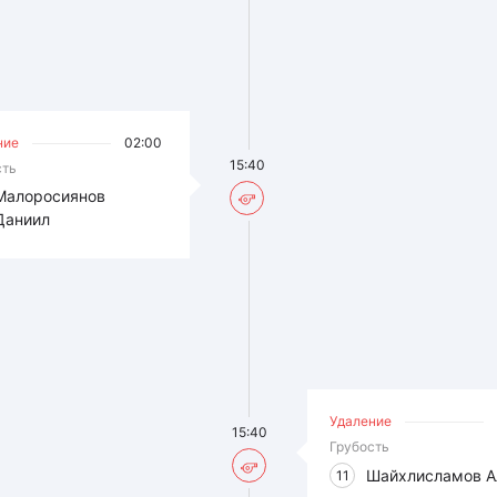
ние
02:00
15:40
сть
Малоросиянов
Даниил
Удаление
15:40
Грубость
Шайхлисламов А
11