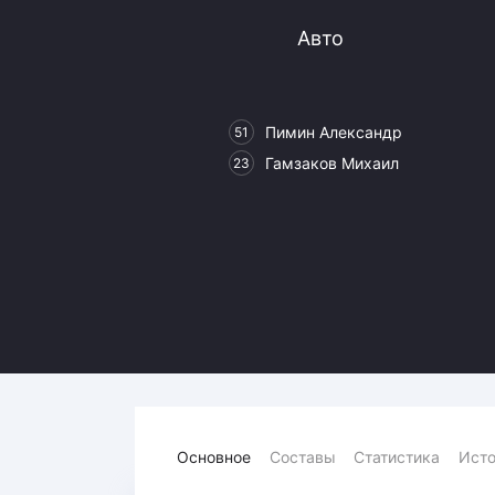
Локомотив
Авто
Северсталь
ЦСКА
Шанхайские Драконы
Пимин Александр
51
Гамзаков Михаил
23
Основное
Составы
Статистика
Исто