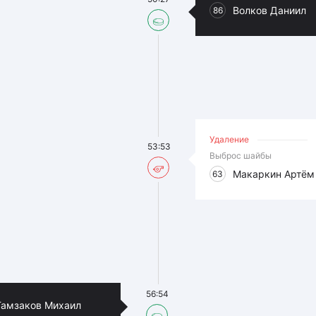
Волков Даниил
86
Удаление
53:53
Выброс шайбы
Макаркин Артём
63
56:54
Гамзаков Михаил