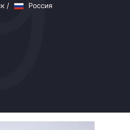
к /
Россия
хоккейной лиги - Плей-офф