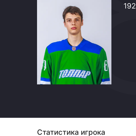
Локомотив
192
Северсталь
ЦСКА
Шанхайские Драконы
Статистика игрока