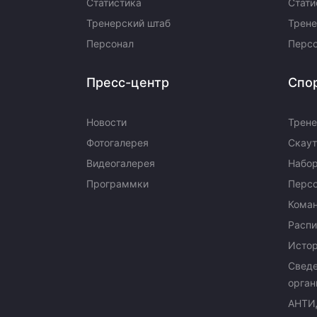
Статистика
Стати
Тренерский штаб
Трене
Персонал
Перс
Пресс-центр
Спо
Новости
Трене
Фотогалерея
Скаут
Видеогалерея
Набор
Программки
Перс
Кома
Распи
Исто
Сведе
орган
АНТИ