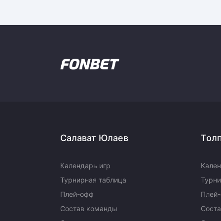
Салават Юлаев
Тол
Календарь игр
Кален
Турнирная таблица
Турни
Плей-офф
Плей
Состав команды
Сост