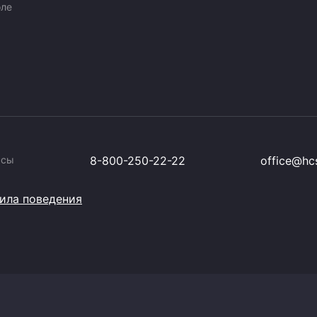
оле
ссы
8-800-250-22-22
office@hcs
ила поведения