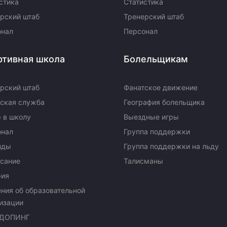
стика
Статистика
рский штаб
Тренерский штаб
онал
Персонал
ртивная школа
Болельщикам
рский штаб
Фанатское движение
ская служба
География болельщика
 в школу
Выездные игры
онал
Группа поддержки
нды
Группа поддержки на льду
сание
Талисманы
рия
ния об образовательной
изации
ДОПИНГ