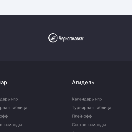
пар
Агидель
дарь игр
Календарь игр
рная таблица
Турнирная таблица
-офф
Плей-офф
ав команды
Состав команды