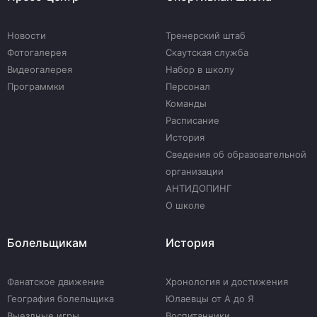
Новости
Тренерский штаб
Фотогалерея
Скаутская служба
Видеогалерея
Набор в школу
Программки
Персонал
Команды
Расписание
История
Сведения об образовательной
организации
АНТИДОПИНГ
О школе
Болельщикам
История
Фанатское движение
Хронология и достижения
География болельщика
Юлаевцы от А до Я
Выездные игры
Воспитанники