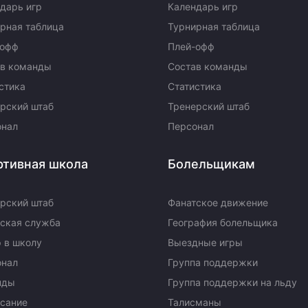
дарь игр
Календарь игр
рная таблица
Турнирная таблица
-офф
Плей-офф
ав команды
Состав команды
стика
Статистика
рский штаб
Тренерский штаб
онал
Персонал
ртивная школа
Болельщикам
рский штаб
Фанатское движение
ская служба
География болельщика
 в школу
Выездные игры
онал
Группа поддержки
нды
Группа поддержки на льду
сание
Талисманы