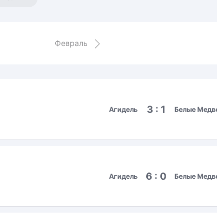
Амур
Барыс
Салават Юлаев
Февраль
Сибирь
3 : 1
Агидель
Белые Медв
6 : 0
Агидель
Белые Медв