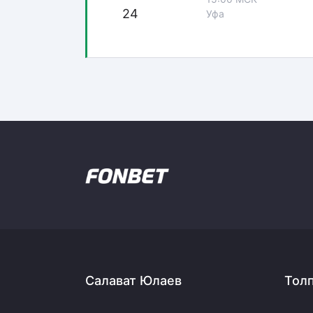
24
Уфа
Салават Юлаев
Тол