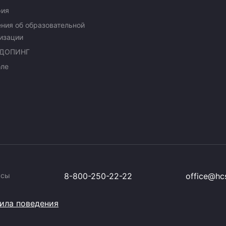
рия
ния об образовательной
изации
ДОПИНГ
оле
ссы
8-800-250-22-22
office@hcs
ила поведения