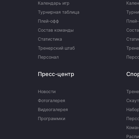
Календарь игр
Кален
Турнирная таблица
Турни
Плей-офф
Плей
Состав команды
Сост
Статистика
Стати
Тренерский штаб
Трене
Персонал
Перс
Пресс-центр
Спо
Новости
Трене
Фотогалерея
Скаут
Видеогалерея
Набор
Программки
Перс
Кома
Распи