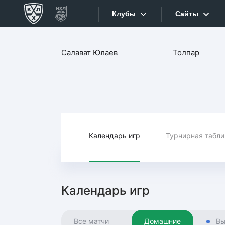
Клубы
Сайты
Конференция «Запад»
Салават Юлаев
Толпар
Сайты
Дивизион Боброва
Лада
Видеотран
СКА
Хайлайты
Спартак
Торпедо
Календарь игр
Турнирная табл
Текстовые
ХК Сочи
Интернет-
Дивизион Тарасова
Фотобанк
Календарь игр
Динамо Мн
Приложе
Динамо М
Все матчи
Домашние
Вы