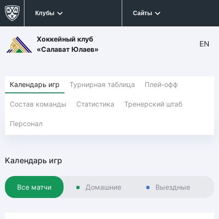
Клубы
Сайты
Хоккейный клуб
EN
«Салават Юлаев»
Календарь игр
Турнирная таблица
Плей-офф
Состав команды
Статистика
Тренерский штаб
Персонал
Календарь игр
Все матчи
Домашние
Выездные