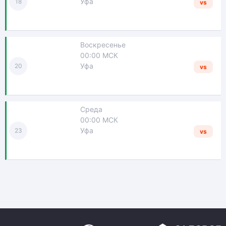
Уфа
18
vs
Воскресенье
00:00 МСК
Уфа
20
vs
Среда
00:00 МСК
Уфа
23
vs