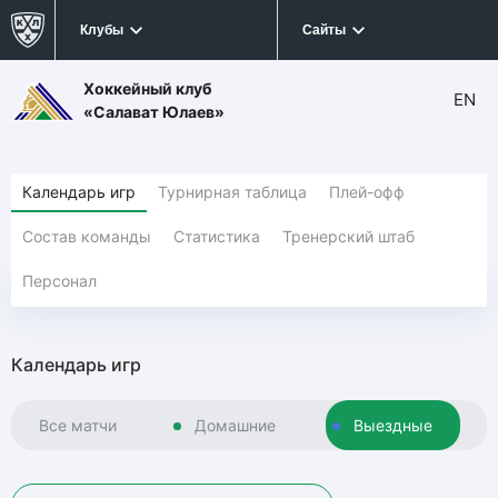
Клубы
Сайты
Хоккейный клуб
EN
«Салават Юлаев»
Календарь игр
Турнирная таблица
Плей-офф
Состав команды
Статистика
Тренерский штаб
Персонал
Календарь игр
Все матчи
Домашние
Выездные