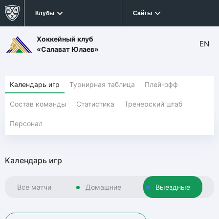
Клубы
Сайты
Хоккейный клуб
EN
«Салават Юлаев»
Календарь игр
Турнирная таблица
Плей-офф
Состав команды
Статистика
Тренерский штаб
Персонал
Календарь игр
Все матчи
Домашние
Выездные