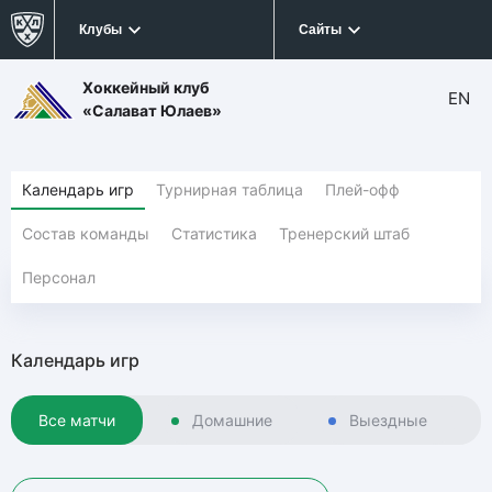
Клубы
Сайты
Хоккейный клуб
EN
«Салават Юлаев»
Календарь игр
Турнирная таблица
Плей-офф
Состав команды
Статистика
Тренерский штаб
Персонал
Календарь игр
Все матчи
Домашние
Выездные