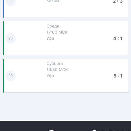
2 : 3
Казань
22
Среда
17:00 МСК
4 : 1
Уфа
26
Суббота
14:30 МСК
5 : 1
Уфа
29