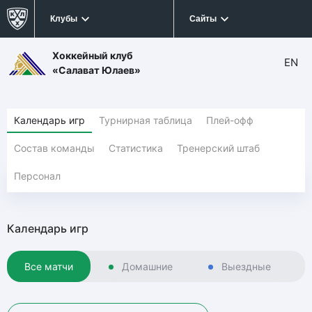
Клубы
Сайты
Хоккейный клуб
EN
«Салават Юлаев»
Календарь игр
Турнирная таблица
Плей-офф
Состав команды
Статистика
Тренерский штаб
Персонал
Календарь игр
Все матчи
Домашние
Выездные