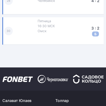
4 : 2
Челябинск
28
Пятница
16:30 МСК
3 : 2
Омск
30
Б
Салават Юлаев
Толпар