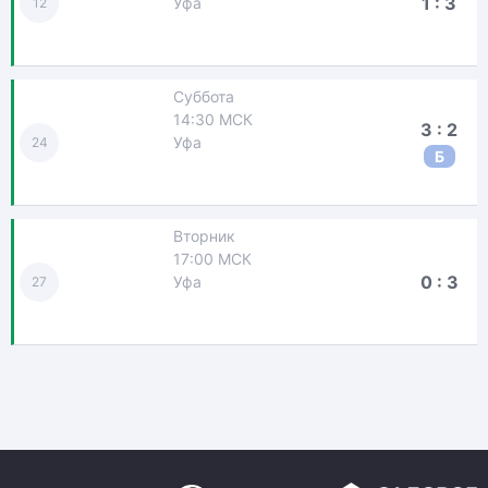
1 : 3
Уфа
12
Суббота
14:30 МСК
3 : 2
Уфа
24
Б
Вторник
17:00 МСК
0 : 3
Уфа
27