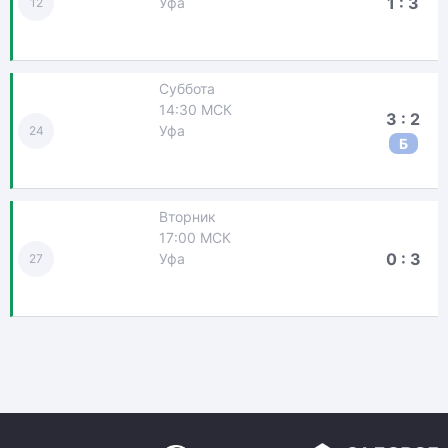
1 : 3
Уфа
12
Суббота
14:30 МСК
3 : 2
Уфа
24
Б
Вторник
17:00 МСК
0 : 3
Уфа
27