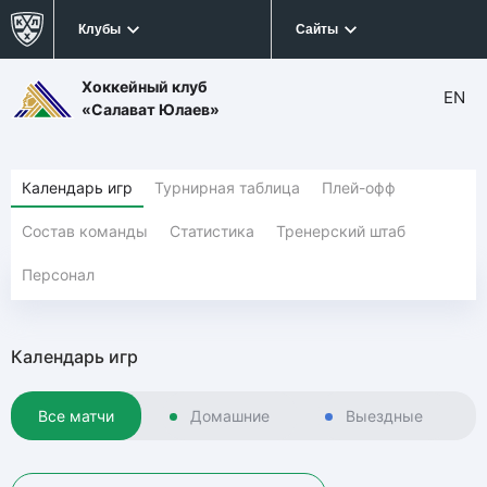
Клубы
Сайты
Хоккейный клуб
EN
«Салават Юлаев»
Календарь игр
Турнирная таблица
Плей-офф
Состав команды
Статистика
Тренерский штаб
Персонал
Календарь игр
Все матчи
Домашние
Выездные