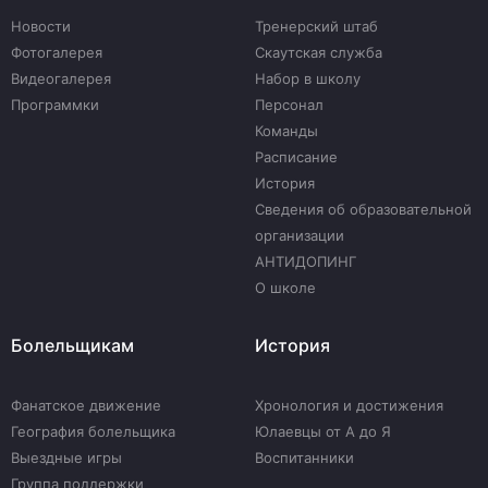
Новости
Тренерский штаб
Фотогалерея
Скаутская служба
Видеогалерея
Набор в школу
Программки
Персонал
Команды
Расписание
История
Сведения об образовательной
организации
АНТИДОПИНГ
О школе
Болельщикам
История
Фанатское движение
Хронология и достижения
География болельщика
Юлаевцы от А до Я
Выездные игры
Воспитанники
Группа поддержки