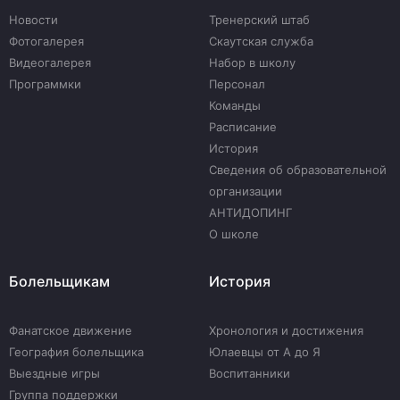
Новости
Тренерский штаб
Фотогалерея
Скаутская служба
Видеогалерея
Набор в школу
Программки
Персонал
Команды
Расписание
История
Сведения об образовательной
организации
АНТИДОПИНГ
О школе
Болельщикам
История
Фанатское движение
Хронология и достижения
География болельщика
Юлаевцы от А до Я
Выездные игры
Воспитанники
Группа поддержки