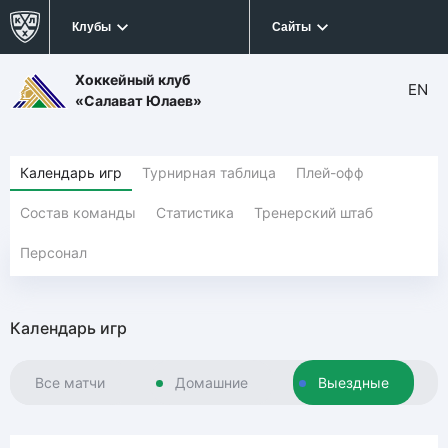
Клубы
Сайты
Хоккейный клуб
EN
«Салават Юлаев»
Календарь игр
Турнирная таблица
Плей-офф
Состав команды
Статистика
Тренерский штаб
Персонал
Календарь игр
Все матчи
Домашние
Выездные