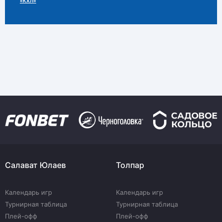
«КХЛ»
Салават Юлаев
Толпар
Календарь игр
Календарь игр
Турнирная таблица
Турнирная таблица
Плей-офф
Плей-офф